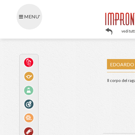
MENU'
E
Il c