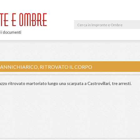
vedi tutti i documenti
DOARDO ANNICHIARICO, RITROVATO IL CORPO
orpo del ragazzo ritrovato martoriato lungo una scarpata a Castrov