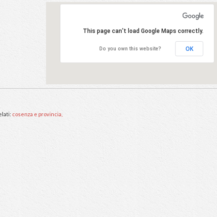
menti:
estri
,
This page can't load Goo
o:
ovillari
Do you own this webs
:
1/1982
Tags Correlati:
cosenza e provincia,