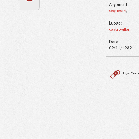
Argo
sequ
Luog
castr
Data
09/1