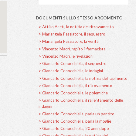
> Inghiottiti dall'
DOCUMENTI SULL
gle Maps correctly.
> Attilio Aceti, la n
OK
ite?
> Mariangela Passiat
> Mariangela Passiat
> Vincenzo Macrì, ra
> Vincenzo Macrì, le 
> Giancarlo Conocchi
> Giancarlo Conocchi
> Giancarlo Conocchi
> Giancarlo Conocchi
> Giancarlo Conocch