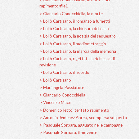
> Giancarlo Conocchi
indagini
> Giancarlo Conocchi
> Giancarlo Conocchi
> Giancarlo Conocch
> Giancarlo Conocchi
rapimento/file1
> Giancarlo Conocch
> Lollò Cartisano, i
> Lollò Cartisano, l
> Lollò Cartisano, l
> Lollò Cartisano, i
> Lollò Cartisano, l
> Lollò Cartisano, ri
revisione
> Lollò Cartisano, il