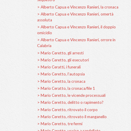
> Edoardo Annichiari
> Edoardo Annichiar
> Edoardo Annichiari
> Edorardo Annichia
> Giuseppe Bertolami
> Giuseppe Bertolam
sepultura
> Giuseppe Bertolami
> Giuseppe Bertola
> Giuseppe Bertolam
> Alberto Capua e V
sequestro
> Alberto Capua e V
> Alberto Capua e V
assoluta
> Alberto Capua e V