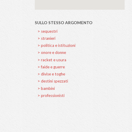
Do you own this web
SULLO STESSO A
> sequestri
> stranieri
> politica e istituzio
> onore e donne
> racket e usura
> faide e guerre
> divise e toghe
> destini spezzati
> bambini