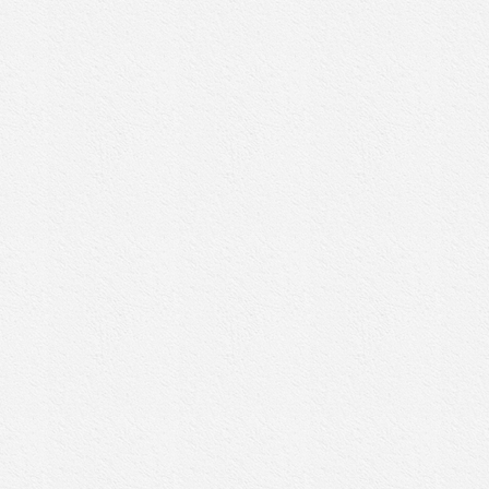
Filtra per:
A
B
C
D
E
F
G
H
I
L
M
N
O
P
Q
R
S
T
U
Tutti