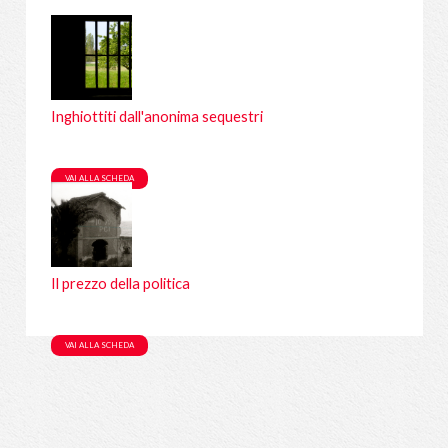
Filtra per:
A
B
C
D
E
F
G
H
I
L
M
N
O
P
Q
R
S
T
U
Tutti
Inghiottiti dall'anonima sequestri
VAI ALLA SCHEDA
Il prezzo della politica