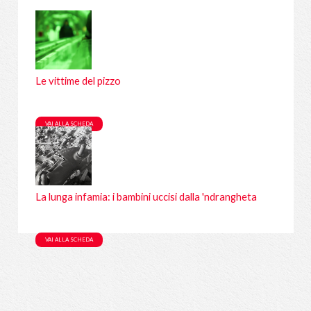
Filtra per:
A
B
C
D
E
F
G
H
I
L
M
N
O
P
Q
R
S
T
U
Tutti
Le vittime del pizzo
VAI ALLA SCHEDA
La lunga infamia: i bambini uccisi dalla 'ndrangheta