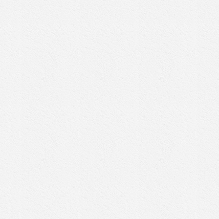
Filtra per:
A
B
C
D
E
F
G
H
I
L
M
N
O
P
Q
R
S
T
U
Tutti