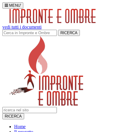
MENU'
vedi tutti i documenti
RICERCA
RICERCA
Home
Il progetto