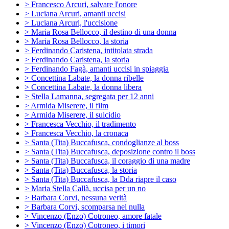
> Francesco Arcuri, salvare l'onore
> Luciana Arcuri, amanti uccisi
> Luciana Arcuri, l'uccisione
> Maria Rosa Bellocco, il destino di una donna
> Maria Rosa Bellocco, la storia
> Ferdinando Caristena, intitolata strada
> Ferdinando Caristena, la storia
> Ferdinando Fagà, amanti uccisi in spiaggia
> Concettina Labate, la donna ribelle
> Concettina Labate, la donna libera
> Stella Lamanna, segregata per 12 anni
> Armida Miserere, il film
> Armida Miserere, il suicidio
> Francesca Vecchio, il tradimento
> Francesca Vecchio, la cronaca
> Santa (Tita) Buccafusca, condoglianze al boss
> Santa (Tita) Buccafusca, deposizione contro il boss
> Santa (Tita) Buccafusca, il coraggio di una madre
> Santa (Tita) Buccafusca, la storia
> Santa (Tita) Buccafusca, la Dda riapre il caso
> Maria Stella Callà, uccisa per un no
> Barbara Corvi, nessuna verità
> Barbara Corvi, scomparsa nel nulla
> Vincenzo (Enzo) Cotroneo, amore fatale
> Vincenzo (Enzo) Cotroneo, i timori