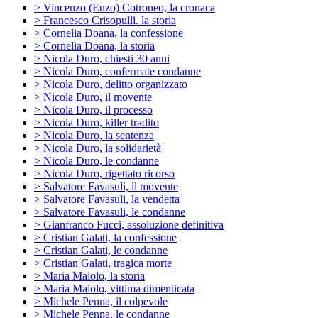
> Vincenzo (Enzo) Cotroneo, la cronaca
> Francesco Crisopulli. la storia
> Cornelia Doana, la confessione
> Cornelia Doana, la storia
> Nicola Duro, chiesti 30 anni
> Nicola Duro, confermate condanne
> Nicola Duro, delitto organizzato
> Nicola Duro, il movente
> Nicola Duro, il processo
> Nicola Duro, killer tradito
> Nicola Duro, la sentenza
> Nicola Duro, la solidarietà
> Nicola Duro, le condanne
> Nicola Duro, rigettato ricorso
> Salvatore Favasuli, il movente
> Salvatore Favasuli, la vendetta
> Salvatore Favasuli, le condanne
> Gianfranco Fucci, assoluzione definitiva
> Cristian Galati, la confessione
> Cristian Galati, le condanne
> Cristian Galati, tragica morte
> Maria Maiolo, la storia
> Maria Maiolo, vittima dimenticata
> Michele Penna, il colpevole
> Michele Penna, le condanne