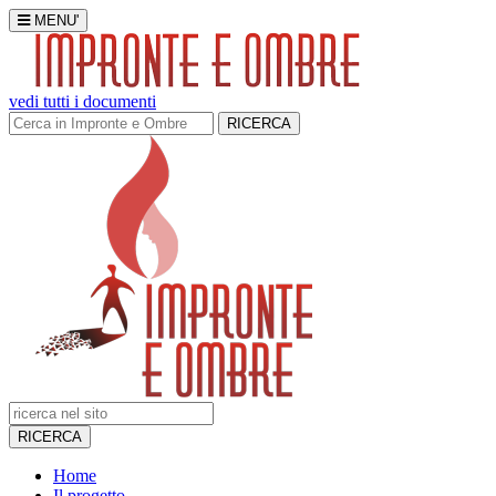
MENU'
vedi tutti i documenti
RICERCA
RICERCA
Home
Il progetto